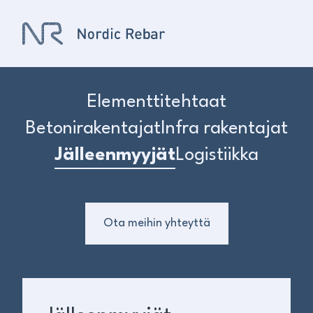
Elementtitehtaat
Betonirakentajat
Infra rakentajat
Jälleenmyyjät
Logistiikka
Ota meihin yhteyttä