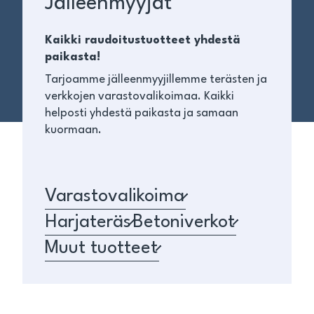
Jälleenmyyjät
Kaikki raudoitustuotteet yhdestä
paikasta!
Tarjoamme jälleenmyyjillemme terästen ja
verkkojen varastovalikoimaa. Kaikki
helposti yhdestä paikasta ja samaan
kuormaan.
Varastovalikoima
Harjateräs
Betoniverkot
Muut tuotteet